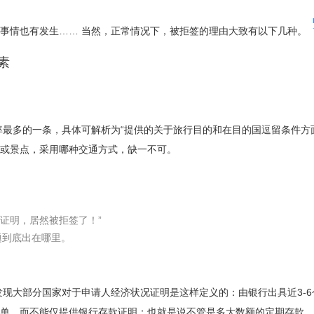
事情也有发生…… 当然，正常情况下，被拒签的理由大致有以下几种。
素
率最多的一条，具体可解析为“提供的关于旅行目的和在目的国逗留条件方
或景点，采用哪种交通方式，缺一不可。
款证明，居然被拒签了！”
题到底出在哪里。
发现大部分国家对于申请人经济状况证明是这样定义的：由银行出具近3-
单，而不能仅提供银行存款证明；也就是说不管是多大数额的定期存款，