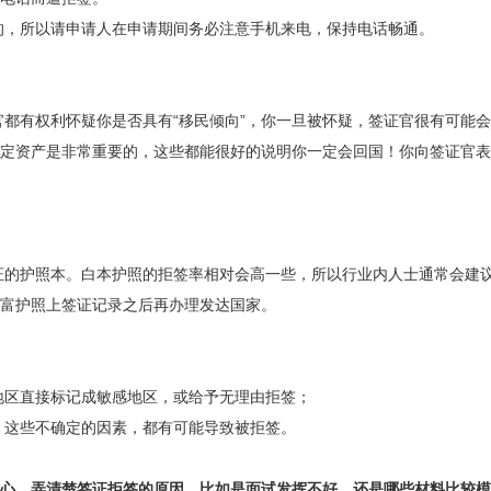
的，所以请申请人在申请期间务必注意手机来电，保持电话畅通。
官都有权利怀疑你是否具有“移民倾向”，你一旦被怀疑，签证官很有可能
定资产是非常重要的，这些都能很好的说明你一定会回国！你向签证官表
证的护照本。白本护照的拒签率相对会高一些，所以行业内人士通常会建
富护照上签证记录之后再办理发达国家。
地区直接标记成敏感地区，或给予无理由拒签；
，这些不确定的因素，都有可能导致被拒签。
心。弄清楚签证拒签的原因，比如是面试发挥不好，还是哪些材料比较模