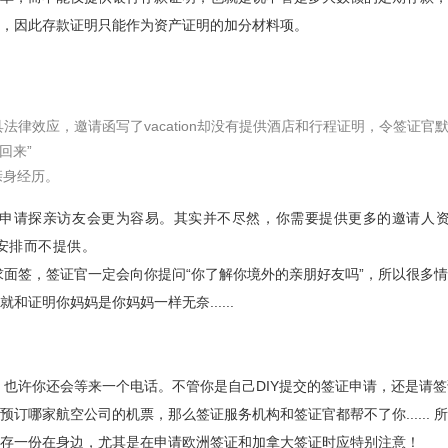
，因此存款证明只能作为资产证明的加分材料项。
法律效应，邀请函写了vacation却没有提供酒店和行程证明，令签证
回来”
亲身经历。
，申请探亲访友会更为容易。其实并不尽然，你需要提供更多的邀请人
安排而不提供。
求面签，签证官一定会向你提问“你了解你境外的亲朋好友吗”，所以很多
证明你妈妈是你妈妈一样无奈......
，也许你还会等来一个电话。不管你是自己DIY提交的签证申请，还是请
订哪家航空公司的机票，那么签证服务机构和签证官都帮不了你......
存一份在身边，尤其是在申请欧洲签证和加拿大签证时应特别注意！