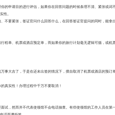
对你的申请目的进行评估，如果你在回答问题的时候条理不清、紧张或词
实性。
如、不要紧张，签证官问什么回答什么，在回答签证官提问的同时，能拿
供行程单、机票或酒店预定单，而如果你的旅行计划毫无逻辑可循，或机
就万事大吉了，于是在还未出签的情况下，擅自取消了机票或酒店的预订
单的真实性！办理过程中千万不要取消！
要面试，然而并不代表使领馆不会电话抽查。有些使领馆的工作人员在第
电话而遭拒签。