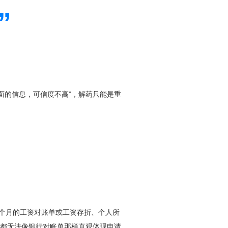
”
面的信息，可信度不高”，解药只能是重
6个月的工资对账单或工资存折、个人所
都无法像银行对账单那样直观体现申请