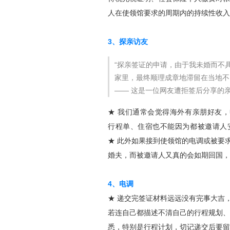
人在使领馆要求的周期内的持续性收入
3、探亲访友
“探亲签证的申请，由于我未婚而不具
家里，最终顺理成章地滞留在当地不
—— 这是一位网友遭拒签后分享的
★ 我们通常会觉得海外有亲朋好友
行程单、住宿也不能因为都被邀请人
★ 此外如果接到使领馆的电调或被要
婚夫，而被邀请人又真的会如期回国，就和
4、电调
★ 递交完签证材料远远没有完事大吉
若连自己都描述不清自己的行程规划、预
悉，特别是行程计划，切记递交后要留