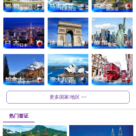
泰国
马来西亚
新加坡
日本
法国
美国
加拿大
澳大利亚
英国
更多国家/地区 >>
热门签证