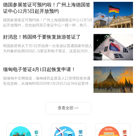
德国参展签证可预约啦！广州上海德国签
证中心12月5日起开放预约
德国参展签证可预约啦！广州上海德国签证中心12月5日
起开放预约，但也如同其它签证中心一模一样，将只会
开放北上广三个城市的签证中心，其余12个城市的签证
中心将依然保持关闭。 一、签证预约
好消息！韩国终于要恢复旅游签证了
韩国政府将从下月1日开始再一次发放以普通国家外国人
为对象的短期访问(C-3)签证和电子签证。这是自2020年
四月中断以来，时隔两年之久。 C-3签证是以市场调查、
咨询等商用活动和旅游、疗养、探亲、参加会议为目
的，向90天以下访问的外国人发放的签证。
缅甸电子签证4月1日起恢复申请！
​据缅甸中文网报道，缅甸移民监督及人口管理部发布通
告信息称，从缅甸时间2020年3月20日23点59分起暂停办
理的Online e-Visa电子签证申办业务，将于2022年四月1
日起，恢复Business Visa电子商务签的申办业务。
查看全部 >>