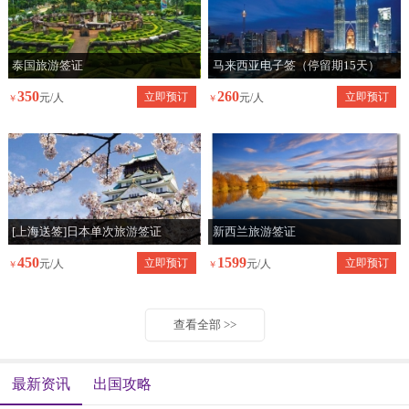
泰国旅游签证
马来西亚电子签（停留期15天）
350
260
立即预订
立即预订
元/人
元/人
￥
￥
[上海送签]日本单次旅游签证
新西兰旅游签证
450
1599
立即预订
立即预订
元/人
元/人
￥
￥
查看全部 >>
最新资讯
出国攻略