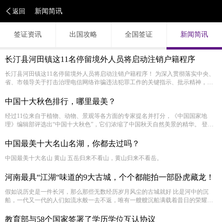
返回
新闻简讯
签证资讯
出国攻略
全国签证
新闻简讯
长汀县河田镇这11名停留境外人员将启动注销户籍程序
长汀县河田镇这11名停留境外人员将启动注销户籍程序！ 为深入贯彻落实中央、
省、市领导关于打击治理电信网络诈骗违法犯罪工作的关键指示、批示精神，最
大力度督促停留境外河田籍人员回国。根据相关联文件精神，拟对以下11名停留
境外久劝不归及失联人员户籍依法提请按照程序进行注销。
中国十大秋色排行，哪里最美？
经过11位来自于植物、动物、景观等各方面的专家提名并打分，《中国国家地
理》编辑部评选出“中国十大秋色”，它们浓缩了中国秋天自然美景的精华。 登峰
造极的秋色 喀纳斯（新疆布尔津）
中国最美十大名山名湖，你都去过吗？
中国最美十大名山 黄山 五岳归来不看山，黄山归来不看岳。
河南最具“江湖“味道的9大古城，个个都能拍一部卧虎藏龙！
假如说历史是一件长河，那么那些无数经历岁月风尘的古城就好 比是河中的沉
船，一代又一代的人们如流水般一去不返，唯有一艘艘沉船满载着昔日的荣耀与
繁华静静地躺在河底，凝固着一段段鲜活的历史，保存着一个个古老的秘密。让
我们一并看看最具江湖味道的九座古城，感受曾经的繁华“江湖”。
教育部与58个国家签署了学历学位互认协议