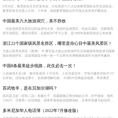
9月20日，教育部在京召开发布会，介绍党的十八大以来教育国际合作交流状况。
教育部有关负责人介绍，十年来，我国教育国际合作开放总体布局不断优化，教
育的“朋友圈”更大了。
中国最美六大旅游洞穴，美不胜收
织金洞风景名胜区以织金洞为主体，包括织金洞景区、织金古城区、洪家渡高
原平湖景区、裸结河景区，总面积307平方公里，是1988年国务院审定公布的第二
批国家级重点风景名胜区之一。 织金洞是该景区的精华，以“大、奇、全”为特
点，它是中国目前发现的一座规模宏大、造型奇特的洞穴资源宝库。拥有40多种
浙江22个国家级风景名胜区，哪里是你心目中最美风景区！
岩溶堆积形态，被称为“岩溶博物馆”。
大盘山风景名胜区（新增） ▼ 磐安县大盘山自然保护区日前被国务院批准为国家
级自然保护区。这是我国迄今惟一的一个以野生药用植物资源作为保护对象的国
家级自然保护区。 桃渚风景名胜区（新增）
中国8条最美徒步线路，此生必去一次！
人的身高不足2米，银河系直径 十万光年。人生但是百年，宇宙大爆炸开始于137
亿年前。没知道过渺小，也很难理解壮丽。 中国8大经典徒步线路，带你离开拥
挤的城市，琐碎的生活，仰望高山之巅，星空浩瀚。
苏武牧羊，是在贝加尔湖吗？
苏武是卫尉（官职二品）苏建次子，苏建跟随卫青伐匈奴立功，封平陵侯，食邑
1100户。卫青再一次伐匈奴，前将军翕侯赵信投降匈奴，右将军苏建与赵信同
行，虽逃回但连坐当斩，赎为庶人。后苏建复出，领代郡太守（官职三品），病
死在任上。
多米尼加华人电话簿（2022年7月修改版）