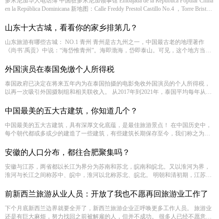
多米尼加华人电话簿 ​中国驻多米尼加领事馆 Embajada de la República Popular China
en la República Dominicana 新地图：Calle Freddy Prestol Castillo No.4 ，Torre Bristol,
Ens. Piantini, Santo Domingo
山东十大古城，看看你的家乡排第几？
山东旅游有哪些古城： ​NO.1 青州 青州是古九州之一，中国最古老的地理著作
《尚书`禹贡》中说：“海岱惟青州”。海即渤海，岱即泰山。可见，这个地方当时
是多么的牛气。西汉设青州刺史部，东
​外国演员在泰国免缴个人所得税
泰国政府已决定在将来五年内为在泰国拍摄的电影免收外国演员的个人所得税，
以再一次吸引外国摄制组和相关联收入。 从2017年到2021年，泰国平均每年从外
国摄制组赚取35亿泰铢，2020年收入增加到50亿泰铢。
中国最美的五大古建筑，你知道几个？
中国最美的五大古建筑，具有深厚文化底蕴，是最佳旅游景点！ 在中国历史中，
每个朝代都或多或少的建造了一些建筑，有些建筑长期保存至今，我们称之为古
建筑。古建筑也成了很多旅客想要旅游参观的地方，由于通过这部分古建筑能了
解时代的背景还有文化的发展
安徽的人口分布，都往合肥聚集吗？
安徽与江苏，两省都以长江为界分为苏南和苏北，皖南和皖北。又以淮河为界，
淮河与长江之间称苏中、皖中，淮河以北称苏北、皖北。 明朝和清初期，江苏和
安徽就是一个省，先称直隶，明成祖以后称南直隶，清初称江南省。江苏省省会
南京，人称徽京，其实在清朝乾隆之前，曾经货真价实的当过安徽省会。
前新西兰旅游从业人员：开放了我也不愿再回旅游业工作了
下个月底新西兰边界就要全开了，新西兰旅游企业正呼唤更多工作人员。 旅游业
还是有巨大麻烦，努力找回之前被解雇的人，但并不成功。 很多人已经不愿意再