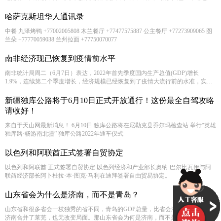
回来。
哈萨克斯坦华人通讯录
中餐 九泽烤鸭 +77002005808 木兰餐厅 +77477575887 公主餐厅 +77273909065 图
兰朵 +77770059038 兰州拉面 +77750070077
南非经济现已恢复到疫情前水平
南非统计局周二（6月7日）表达，2022年首先季度国内生产总值(GDP)增长
1.9%，连续第二个季度增长，经济规模已经恢复到了疫情大流行前的水准，实际
GDP略高于新冠疫情之前。图片但是，该数据只涵盖了2021年首先季度，这意味
着四月第二季度出现的夸祖鲁-纳塔尔省毁灭性洪水对经济的影响只会反映在9月
新疆独库公路将于6月10日正式开放通行！这份最全自驾攻略
发布的GDP统计结果中，该报告还在巨大地步上忽略了3月和四月南非出现的最近
请收好！
一轮减载停电。
来自于天山网最新消息！ 6月10日 独库公路将在尼勒克县乔尔玛检查站 举行“英雄
独库路·畅游南北疆” 独库公路2022年通车仪式
以色列和阿联酋正式签署自贸协定
以色列和阿联酋 正式签署自贸协定 以色列经济和产业部长奥纳·巴尔比瓦伊与阿
联酋经济部长阿卜杜拉·本·图克·马利在迪拜签署自由贸易协定。
山东省会为什么是济南，而不是青岛？
山东省和很多省会一枝独秀的省不同，青岛的GDP总量，比省会济南要大，就算
济南合并了莱芜，也无改变局面。那山东省会为何是济南，而不是青岛？ 从历史