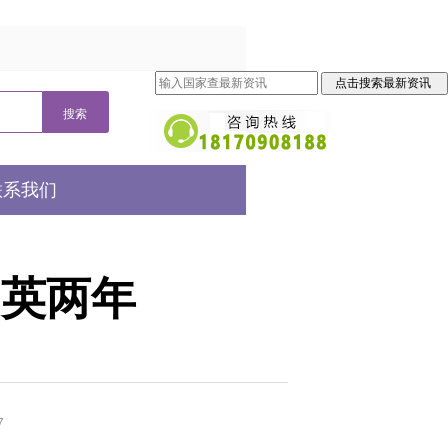
联系我们
留英两年
7