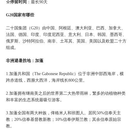
☆停留时间
：最长90天
G20国家有哪些
二十国集团（G20）由中国、阿根廷、澳大利亚、巴西、加拿大、
法国、德国、印度、印度尼西亚、意大利、日本、韩国、墨西哥、
俄罗斯、沙特阿拉伯、南非、土耳其、英国、美国以及欧盟二十方
组成。
非洲避暑胜地：加蓬
1.加蓬共和国（The Gabonese Republic）位于非洲中部西海岸，横
跨赤道线，西濒大西洋，海岸线长800公里。
2.加蓬拥有继南美之后的世界第二大热带雨林，繁多的动植物种类
和丰富的生态系统最吸引游客。
3.加蓬全国有两大种族，俾格米人和班图人。居民50%信奉天主
教；20%信奉基督教新教；10%信奉伊斯兰教；其余信奉原始宗
教。