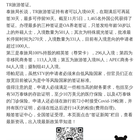
TR旅游签证。
泰旅局长说，TR旅游签证持有者可以入境60天，在期满后可再延
签30天，最多可停留90天。截至11月5日，1,465名外国公民获得了
签证。办理最多的三种签证是OA养老签证，只签发给年龄50岁以
上的外籍人士，入境数量为501人；其次为特殊观光签证，批准最
长停留时间为270天，入境数量为331人，目前有入境意向的申请者
超过1000人。
第三是泰旅局100%持股的精英签（尊荣卡），296人入境；第四为
非移民商务签，113人入境；第五为旅游签入境86人；APEC商务卡
84人入境；摄制组41人入境。
塔帕尼说，虽然STV的申请者必须来自低风险国家，但官员们正在
放宽目前被认为是中等风险国家的签证标准。
值得注意的是，申请人必须满足一些相当高的财务要求，包括至少
有50万泰铢的存款证明，至少10万美元的医疗保险，以及4万泰铢
的门诊保险。申请人还必须在旅行前72小时接受Covid-19检测，并
持有医疗证明，必须在抵达后进行14天的检疫(费用自理)。
顺签签证中心，全国签证受理。本页面点击“签证新闻”栏目，查看
最新资讯，出入境最新政策早知道！