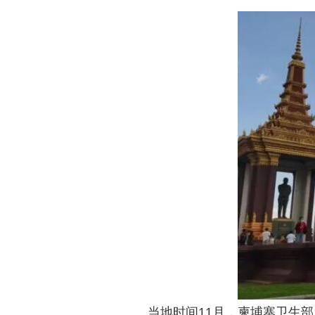
​当地时间11月，柬埔寨卫