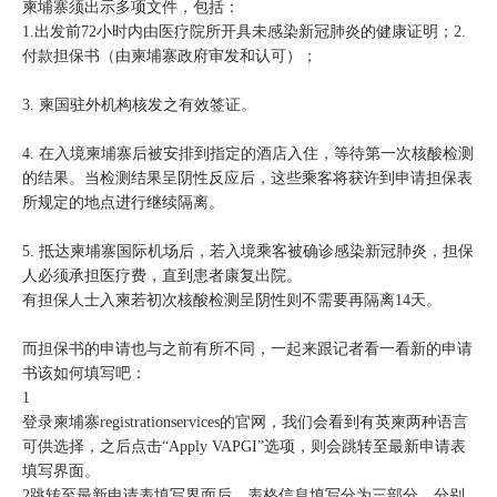
柬埔寨须出示多项文件，包括：
1.出发前72小时内由医疗院所开具未感染新冠肺炎的健康证明；2.
付款担保书（由柬埔寨政府审发和认可）；
3. 柬国驻外机构核发之有效签证。
4. 在入境柬埔寨后被安排到指定的酒店入住，等待第一次核酸检测
的结果。当检测结果呈阴性反应后，这些乘客将获许到申请担保表
所规定的地点进行继续隔离。
5. 抵达柬埔寨国际机场后，若入境乘客被确诊感染新冠肺炎，担保
人必须承担医疗费，直到患者康复出院。
有担保人士入柬若初次核酸检测呈阴性则不需要再隔离14天。
而担保书的申请也与之前有所不同，一起来跟记者看一看新的申请
书该如何填写吧：
1
登录柬埔寨registrationservices的官网，我们会看到有英柬两种语言
可供选择，之后点击“Apply VAPGI”选项，则会跳转至最新申请表
填写界面。
2跳转至最新申请表填写界面后，表格信息填写分为三部分，分别