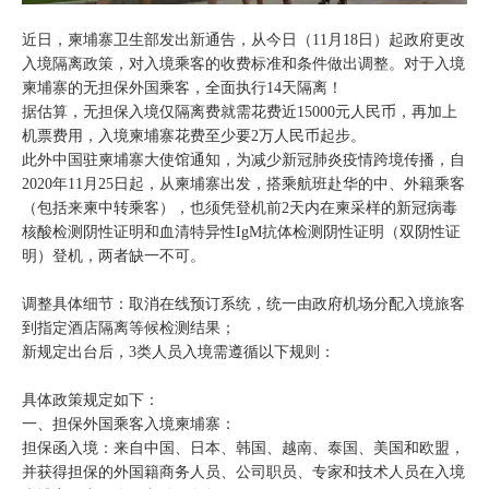
近日，柬埔寨卫生部发出新通告，从今日（11月18日）起政府更改
入境隔离政策，对入境乘客的收费标准和条件做出调整。对于入境
柬埔寨的无担保外国乘客，全面执行14天隔离！
据估算，无担保入境仅隔离费就需花费近15000元人民币，再加上
机票费用，入境柬埔寨花费至少要2万人民币起步。
此外中国驻柬埔寨大使馆通知，为减少新冠肺炎疫情跨境传播，自
2020年11月25日起，从柬埔寨出发，搭乘航班赴华的中、外籍乘客
（包括来柬中转乘客），也须凭登机前2天内在柬采样的新冠病毒
核酸检测阴性证明和血清特异性IgM抗体检测阴性证明（双阴性证
明）登机，两者缺一不可。
调整具体细节：取消在线预订系统，统一由政府机场分配入境旅客
到指定酒店隔离等候检测结果；
新规定出台后，3类人员入境需遵循以下规则：
具体政策规定如下：
一、担保外国乘客入境柬埔寨：
担保函入境：来自中国、日本、韩国、越南、泰国、美国和欧盟，
并获得担保的外国籍商务人员、公司职员、专家和技术人员在入境