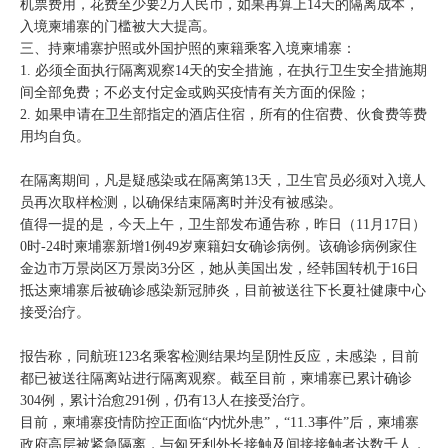
机票费用，花费至少要2万人民币，如果再算上14天的隔离成本，
入境柬埔寨的门槛被大大提高。
三、持柬埔寨护照或外国护照的柬籍乘客入境柬埔寨：
1. 必须全面执行隔离观察14天的安全措施，在执行卫生安全措施期
间全部免费；不必支付定金或购买疫情有关方面的保险；
2. 如果申请在卫生部指定的酒店住宿，所有的住宿费、伙食费等费
用均自负。
在隔离期间，凡是疑感染或在隔离第13天，卫生官员必须对入境人
员再次取样检测，以确保结束隔离时并没有被感染。
值得一提的是，今天上午，卫生部发布通告称，昨日（11月17日）
0时-24时柬埔寨新增1例49岁柬籍妇女确诊病例。该确诊病例家住
金边市万景岗区万景岗3分区，她从美国出发，经韩国转机于16日
抵达柬埔寨后被确诊感染新冠肺炎，目前被送往下长夏社健康中心
接受治疗。
报告称，同航班123名乘客检测结果均呈阴性反应，未感染，目前
都已被送往隔离站进行隔离观察。截至目前，柬埔寨已累计确诊
304例，累计治愈291例，仍有13人在接受治疗。
目前，柬埔寨疫情防控正面临“内忧外患”，“11.3事件”后，柬埔寨
政府高层被紧急隔离，与匈牙利外长接触及间接接触者达数千人，