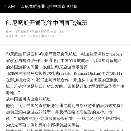
返回
印尼鹰航开通飞往中国直飞航班
印尼鹰航开通飞往中国直飞航班
作者：江西顺签商务咨询有限公司 来源：本站
发布时间：2020-12-1 09:22 浏览：
2511
印尼鹰航开通四川-印度尼西亚直飞航班，邦加勿里洞群岛(Babel)
省政府与鹰航(合作，开通飞往中国的直航航班，以增加对该地区
的外国游客访问量，以促进印尼旅游市场复苏。
邦加勿里洞群岛省长埃尔扎迪(Erzaldi Rosman Djohan)周六(28/11)
在邦加槟港说：“我们正与鹰航合作，开通从中国出发的直航航
班，准确地说是从四川省出发的。四川是邦加勿里洞群岛华裔的发
源地。”
从中国四川省出发的航班
他说，飞往中国的直航服务将通过看到自然旅游业的潜力来支持邦
加勿里洞向旅游业的转型，并获得战略地理位置的支持。他
说：“邦加勿里洞不能继续依赖采矿业。一些地区已经将旅游业列
为优先事项，例如邦加中部和勿里洞等县。”