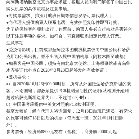
向阿斯塔纳航空北京办事处求证，客服人员向我们解答了中国公民
购买机票的具体流程及注意事项。
●将购票需求、拟预订航班日期等信息发给订票代理人；
●向代理人提供购票人联系电话、有效护照复印件即可订购。
为了确保旅客的顺利出行，购票前，购票人务必自行核对是否符合
以下注意事项的要求。如符合，可直接联系指定代理人订票。
注意事项
●受疫情影响，目前成都至阿拉木图航线机票仅向中国公民和哈萨
克斯坦公民出售。暂不出售入境中国的机票（阿拉木图至成都）；
●如乘客是中国公民，须持有由北京大使馆、上海领事馆或者乌鲁
木齐签证代办点自2020年3月23日起签发的有效签证；
●登机要求：
a）自2020年10月26日00:00时起，所有从外国抵达哈萨克斯坦的乘
客，不论国籍，都必须提供PCR检测呈阴性的证明(从检测开始到
越过哈萨克斯坦边界为止，不超过72小时)；
b）中国乘客应提供中英文对照的PCR检测证明。
截至发稿前，经向代理人咨询回复，12月18日航班已满员，有需求
的旅客可预订18日以后的机票（每周五一班，2021年1月1日除
外）。
参考票价：经济舱8800元左右（含税），商务舱20000元起