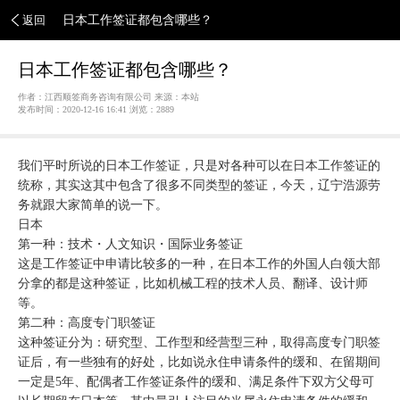
返回
日本工作签证都包含哪些？
日本工作签证都包含哪些？
作者：江西顺签商务咨询有限公司 来源：本站
发布时间：2020-12-16 16:41 浏览：
2889
我们平时所说的日本工作签证，只是对各种可以在日本工作签证的
统称，其实这其中包含了很多不同类型的签证，今天，辽宁浩源劳
务就跟大家简单的说一下。
日本
第一种：技术・人文知识・国际业务签证
这是工作签证中申请比较多的一种，在日本工作的外国人白领大部
分拿的都是这种签证，比如机械工程的技术人员、翻译、设计师
等。
第二种：高度专门职签证
这种签证分为：研究型、工作型和经营型三种，取得高度专门职签
证后，有一些独有的好处，比如说永住申请条件的缓和、在留期间
一定是5年、配偶者工作签证条件的缓和、满足条件下双方父母可