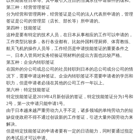
以长期留在日本等。其中最引人注目的当属永住申请条件的缓和。
第三种：经营管理签证
分为经营和管理两种，经营签证是公司的法人代表所申请的，管理
签证是公司的管理层（店长、部长等）所申请的。
第四种：技能签证
这种是要有特定的技术人员，在日本从事相应的工作可以申请的，
工作类型比较多，各行各业都有。比如外国料理厨师、体育教练、
航天飞机的操作人员等，工作经历是申请技能签证的重要条件之
一。日本入管局对实务经验证明材料的提出方面也比较严格。
第五种：企业内转职签证
在国外的分公司或总公司的社员转职到日本的总公司或分公司的情
况下，需要申请这种签证。企业内转职签证不需要申请者的学历和
职力，但是申请者必须在其他的公司工作一年以上。
第六种：特定技能签证
特定技能签证是2019年4月新创设的签证，特定技能签证分为1号和
2号，第一次申请只能申请1号。
由于日本越来越严重劳动力人手不足，诸多领域的单纯劳动力的短
缺促使政府不得不通过创设新的工作签证，引进大量外国劳动力来
解决。
但是特定技能签证的申请者要有一定的日语能力，同时要通过指定
的考试后才可以申请。