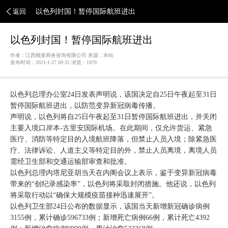
返回
以色列封国！暂停国际航班进出
以色列封国！暂停国际航班进出
作者：江西顺签商务咨询有限公司 来源：本站
发布时间：2021-1-27 09:35 浏览：
1979
以色列总理办公室24日发表声明说，该国决定自25日午夜起至31日
暂停国际航班进出，以防范变异新冠病毒传播。
声明说，以色列将自25日午夜起至31日暂停国际航班进出，并关闭
主要入境口岸本-古里安国际机场。在此期间，仅允许货运、紧急
医疗、消防等特定目的入境航班降落，但禁止人员入境；除紧急医
疗、法律诉讼、人道主义等特定目的外，禁止人员离境，离境人员
需经卫生部和交通运输部审查和批准。
以色列总理内塔尼亚胡当天在内阁会议上表示，鉴于变异新冠病毒
带来的“创纪录感染率”，以色列将采取封闭措施。他还说，以色列
将采取行动以“确保大规模疫苗接种迅速展开”。
以色列卫生部24日公布的数据显示，该国当天新增新冠确诊病例
3155例，累计确诊596733例；新增死亡病例66例，累计死亡4392