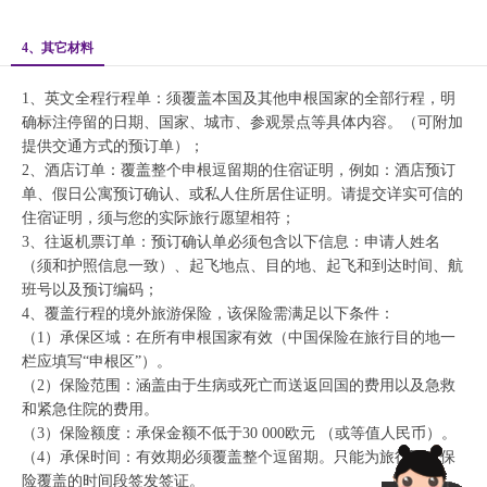
4、其它材料
1、英文全程行程单：须覆盖本国及其他申根国家的全部行程，明
确标注停留的日期、国家、城市、参观景点等具体内容。（可附加
提供交通方式的预订单）；
2、酒店订单：覆盖整个申根逗留期的住宿证明，例如：酒店预订
单、假日公寓预订确认、或私人住所居住证明。请提交详实可信的
住宿证明，须与您的实际旅行愿望相符；
3、往返机票订单：预订确认单必须包含以下信息：申请人姓名
（须和护照信息一致）、起飞地点、目的地、起飞和到达时间、航
班号以及预订编码；
4、覆盖行程的境外旅游保险，该保险需满足以下条件：
（1）承保区域：在所有申根国家有效（中国保险在旅行目的地一
栏应填写“申根区”）。
（2）保险范围：涵盖由于生病或死亡而送返回国的费用以及急救
和紧急住院的费用。
（3）保险额度：承保金额不低于30 000欧元 （或等值人民币）。
（4）承保时间：有效期必须覆盖整个逗留期。只能为旅行医疗保
险覆盖的时间段签发签证。