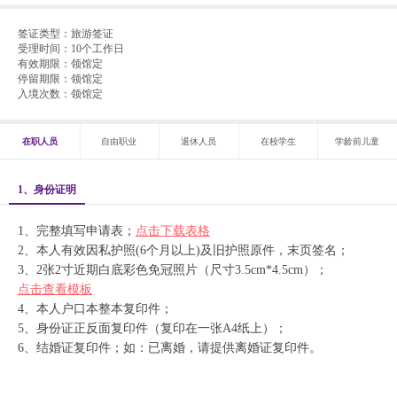
签证类型：
旅游签证
受理时间：
10个工作日
有效期限：
领馆定
停留期限：
领馆定
入境次数：
领馆定
在职人员
自由职业
退休人员
在校学生
学龄前儿童
1、身份证明
1、完整填写申请表；
点击下载表格
2、本人有效因私护照(6个月以上)及旧护照原件，末页签名；
3、2张2寸近期白底彩色免冠照片（尺寸3.5cm*4.5cm）；
点击查看模板
4、本人户口本整本复印件；
5、身份证正反面复印件（复印在一张A4纸上）；
6、结婚证复印件；如：已离婚，请提供离婚证复印件。