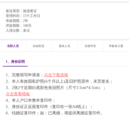
签证类型：
旅游签证
受理时间：
15个工作日
有效期限：
2年
停留期限：
180天
入境次数：
多次
在职人员
自由职业
退休人员
在校学生
学龄前儿童
1、身份证明
1、完整填写申请表；
点击下载表格
2、本人有效因私护照(6个月以上)及旧护照原件，末页签名；
3、2张2寸近期白底彩色免冠照片（尺寸3.5cm*4.5cm）；
点击查看模板
4、本人户口本整本复印件；
5、身份证正反面复印件（复印在一张A4纸上）；
6、结婚证复印件；如：已离婚，请提供离婚证复印件。