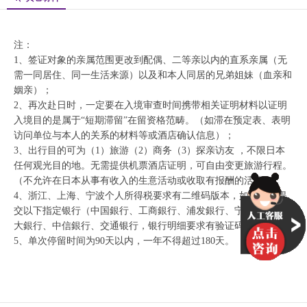
注：
1、签证对象的亲属范围更改到配偶、二等亲以内的直系亲属（无
需一同居住、同一生活来源）以及和本人同居的兄弟姐妹（血亲和
姻亲）；
2、再次赴日时，一定要在入境审查时间携带相关证明材料以证明
入境目的是属于“短期滞留”在留资格范畴。（如滞在预定表、表明
访问单位与本人的关系的材料等或酒店确认信息）；
3、出行目的可为（1）旅游（2）商务（3）探亲访友 ，不限日本
任何观光目的地。无需提供机票酒店证明，可自由变更旅游行程。
（不允许在日本从事有收入的生意活动或收取有报酬的活动）；
4、浙江、上海、宁波个人所得税要求有二维码版本，如申请人提
交以下指定银行（中国銀行、工商銀行、浦发銀行、宁波銀行、光
大銀行、中信銀行、交通银行，银行明细要求有验证码的版本；
5、单次停留时间为90天以内，一年不得超过180天。