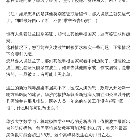
您在某地的留学或续学经历，包括学校地址及联系人、所学专业。
（注：如果您拿的是其他类别签证或居留卡，那入境波兰就凭运气
了。到时最好自己了断，不要“求爷爷告奶奶”。）
也有人拿着波兰国别签证，却想去其他申根国家，这有签证欺诈嫌
疑。
这种情况下，您可能在入境波兰时被要求核实一些问题，正常情况
下会顺利入境。
您只要入境波兰了，那到其他申根国家就看不到边防了。但理论上
波兰国别签证只能呆在波兰，如果去其他国家或工作或居留，是非
法的。一旦被查，有可能上黑名单。
波兰的新冠病毒感染率居高不下，医院人满为患，政府又开始新一
轮方舱医院的建设。华沙的救护车载着新冠病人前往80公里以外的
县医院并在那儿排队。医务人员一年来的辛苦工作没有得到“回
报”，什么时候可以熬出头？
华沙大学数学与计算建模跨学科中心的分析表明，依据波兰最新出
台的防疫措施，每周平均感染数字可能达到约3.1万，每天的最高
病例数可能会超过3.8万。这个高峰将发生在4月1日左右。