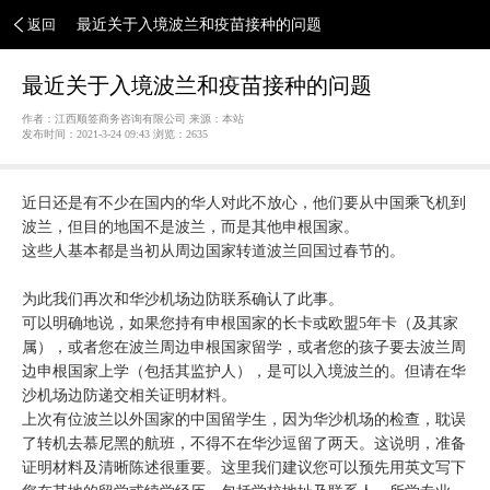
返回
最近关于入境波兰和疫苗接种的问题
最近关于入境波兰和疫苗接种的问题
作者：江西顺签商务咨询有限公司 来源：本站
发布时间：2021-3-24 09:43 浏览：
2635
近日还是有不少在国内的华人对此不放心，他们要从中国乘飞机到
波兰，但目的地国不是波兰，而是其他申根国家。
这些人基本都是当初从周边国家转道波兰回国过春节的。
为此我们再次和华沙机场边防联系确认了此事。
可以明确地说，如果您持有申根国家的长卡或欧盟5年卡（及其家
属），或者您在波兰周边申根国家留学，或者您的孩子要去波兰周
边申根国家上学（包括其监护人），是可以入境波兰的。但请在华
沙机场边防递交相关证明材料。
上次有位波兰以外国家的中国留学生，因为华沙机场的检查，耽误
了转机去慕尼黑的航班，不得不在华沙逗留了两天。这说明，准备
证明材料及清晰陈述很重要。这里我们建议您可以预先用英文写下