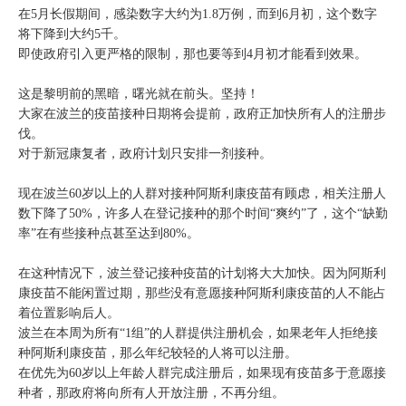
在5月长假期间，感染数字大约为1.8万例，而到6月初，这个数字
将下降到大约5千。
即使政府引入更严格的限制，那也要等到4月初才能看到效果。
这是黎明前的黑暗，曙光就在前头。坚持！
大家在波兰的疫苗接种日期将会提前，政府正加快所有人的注册步
伐。
对于新冠康复者，政府计划只安排一剂接种。
现在波兰60岁以上的人群对接种阿斯利康疫苗有顾虑，相关注册人
数下降了50%，许多人在登记接种的那个时间“爽约”了，这个“缺勤
率”在有些接种点甚至达到80%。
在这种情况下，波兰登记接种疫苗的计划将大大加快。因为阿斯利
康疫苗不能闲置过期，那些没有意愿接种阿斯利康疫苗的人不能占
着位置影响后人。
波兰在本周为所有“1组”的人群提供注册机会，如果老年人拒绝接
种阿斯利康疫苗，那么年纪较轻的人将可以注册。
在优先为60岁以上年龄人群完成注册后，如果现有疫苗多于意愿接
种者，那政府将向所有人开放注册，不再分组。